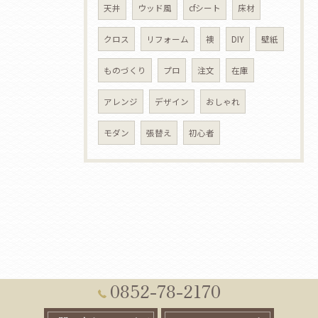
天井
ウッド風
cfシート
床材
クロス
リフォーム
襖
DIY
壁紙
ものづくり
プロ
注文
在庫
アレンジ
デザイン
おしゃれ
モダン
張替え
初心者
0852-78-2170